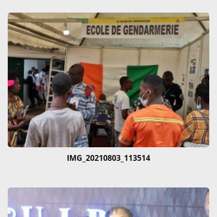
IMG_20210803_113514