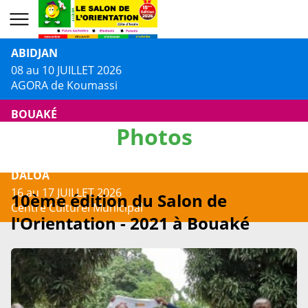
ABIDJAN
08 au 10 JUILLET 2026
AGORA de Koumassi
BOUAKÉ
Photos
13 au 14 JUILLET 2026
Centre Culturel Jacques AKA
DALOA
16 au 17 JUILLET 2026
10ème édition du Salon de
Centre Culturel Municipal
l'Orientation - 2021 à Bouaké