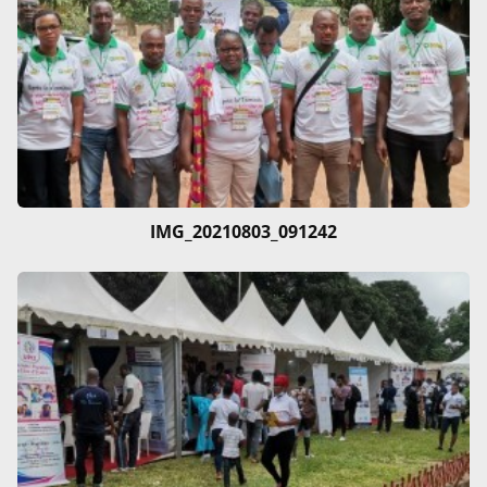
IMG_20210803_091242