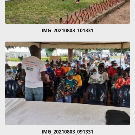
IMG_20210803_101331
IMG_20210803_091331