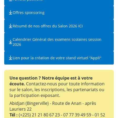
Offres sponsoring
Résumé de nos offres du Salon 2026 ICI
Calendrier Général des examens scolaires session
2026
Lien pour la création de votre stand virtuel "Appli"
Une question ? Notre équipe est à votre
écoute.
Contactez-nous pour toute information
sur le salon, les inscriptions, les partenariats ou
la participation exposant.
Abidjan (Bingerville) - Route de Anan - après
Lauriers 22
Tél :
(+225) 21 21 80 67 23 - 07 77 39 49 59 - 01 52