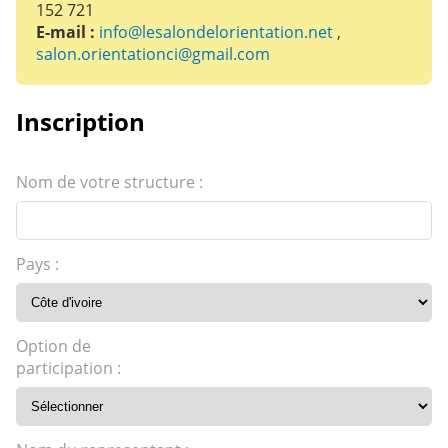
152 721
E-mail :
info@lesalondelorientation.net
,
salon.orientationci@gmail.com
Inscription
Nom de votre structure :
Pays :
Option de
participation :