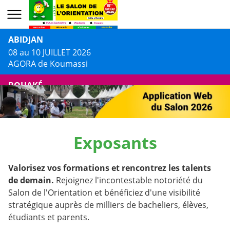
ABIDJAN
08 au 10 JUILLET 2026
AGORA de Koumassi
BOUAKÉ
13 au 14 JUILLET 2026
Centre Culturel Jacques AKA
DALOA
Exposants
16 au 17 JUILLET 2026
Centre Culturel Municipal
Valorisez vos formations et rencontrez les talents
de demain.
Rejoignez l'incontestable notoriété du
Salon de l'Orientation et bénéficiez d'une visibilité
stratégique auprès de milliers de bacheliers, élèves,
étudiants et parents.