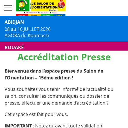
ABIDJAN
08 au 10 JUILLET 2026
AGORA de Koumassi
BOUAKÉ
Accréditation Presse
13 au 14 JUILLET 2026
Centre Culturel Jacques AKA
Bienvenue dans l’espace presse du Salon de
DALOA
l’Orientation – 15ème édition !
16 au 17 JUILLET 2026
Centre Culturel Municipal
Vous souhaitez vous tenir informé de l’actualité du
salon, consulter les communiqués ou dossier de
presse, effectuer une demande d’accréditation ?
Cet espace est fait pour vous.
IMPORTANT
: Notez qu’avant toute validation