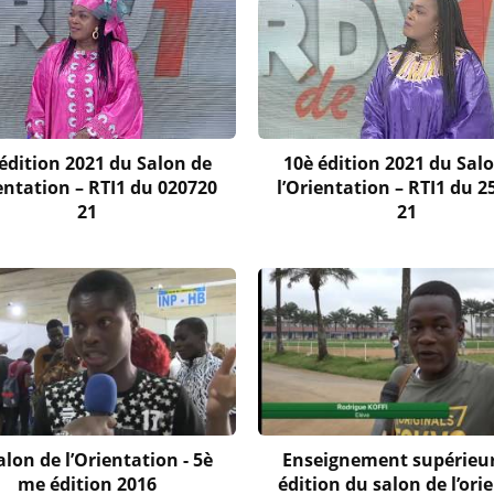
édition 2021 du Salon de
10è édition 2021 du Sal
ientation – RTI1 du 020720
l’Orientation – RTI1 du 2
21
21
alon de l’Orientation - 5è
Enseignement supérieur
me édition 2016
édition du salon de l’ori