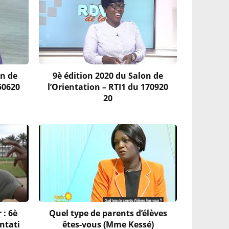
on de
9è édition 2020 du Salon de
50620
l’Orientation – RTI1 du 170920
20
 : 6è
Quel type de parents d’élèves
entati
êtes-vous (Mme Kessé)