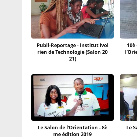
Publi-Reportage - Institut Ivoi
10è 
rien de Technologie (Salon 20
l’Or
21)
Le Salon de l’Orientation - 8è
Le S
me édition 2019