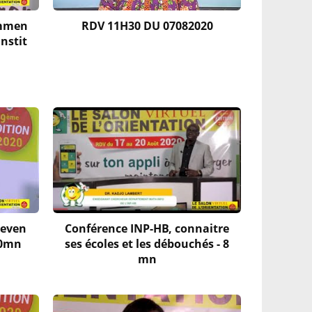
ommen
RDV 11H30 DU 07082020
instit
deven
Conférence INP-HB, connaitre
10mn
ses écoles et les débouchés - 8
mn