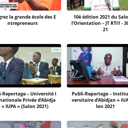
grez la grande école des E
10è édition 2021 du Sal
ntrepreneurs
l’Orientation – JT RTI1 - 
21
i-Reportage – Université I
Publi-Reportage – Institu
nationale Privée d’Abidja
versitaire d’Abidjan « IU
 « IUPA » (Salon 2021)
lon 2021