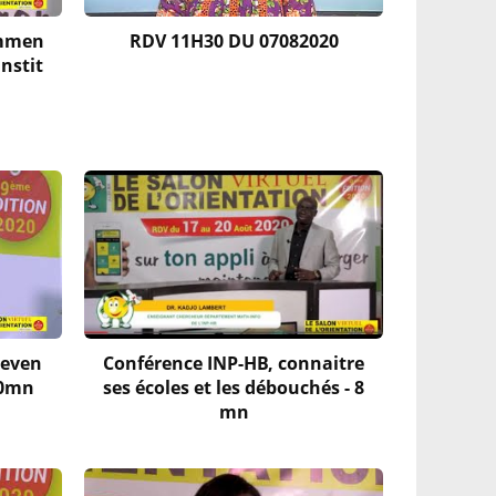
ommen
RDV 11H30 DU 07082020
instit
deven
Conférence INP-HB, connaitre
10mn
ses écoles et les débouchés - 8
mn