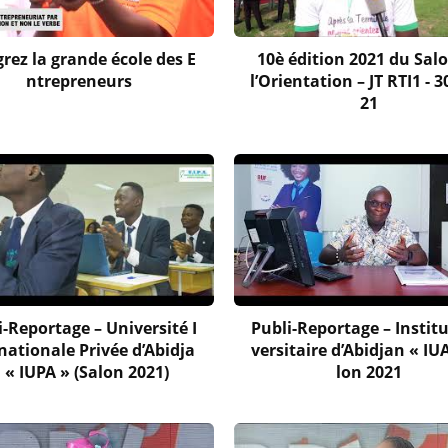
grez la grande école des E
10è édition 2021 du Sal
ntrepreneurs
l’Orientation – JT RTI1 - 
21
i-Reportage – Université I
Publi-Reportage – Institu
nationale Privée d’Abidja
versitaire d’Abidjan « IU
 « IUPA » (Salon 2021)
lon 2021