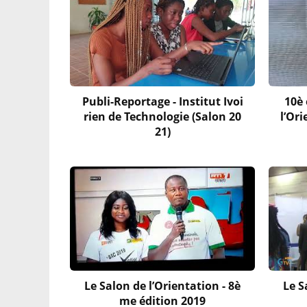
Publi-Reportage - Institut Ivoi
10è 
rien de Technologie (Salon 20
l’Or
21)
Le Salon de l’Orientation - 8è
Le S
me édition 2019