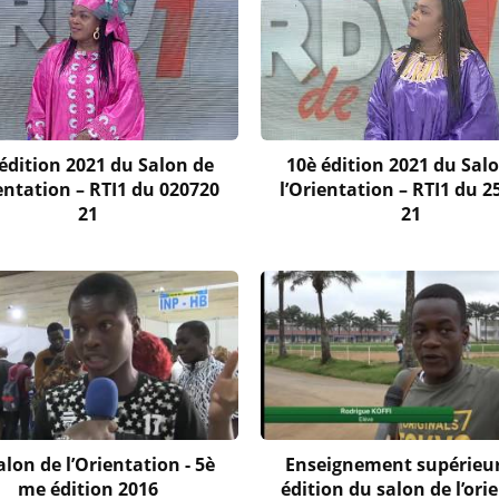
édition 2021 du Salon de
10è édition 2021 du Sal
ientation – RTI1 du 020720
l’Orientation – RTI1 du 2
21
21
alon de l’Orientation - 5è
Enseignement supérieur
me édition 2016
édition du salon de l’ori