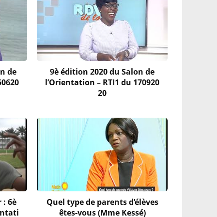
on de
9è édition 2020 du Salon de
50620
l’Orientation – RTI1 du 170920
20
 : 6è
Quel type de parents d’élèves
entati
êtes-vous (Mme Kessé)