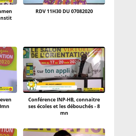
ommen
RDV 11H30 DU 07082020
instit
deven
Conférence INP-HB, connaitre
10mn
ses écoles et les débouchés - 8
mn