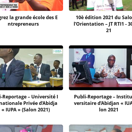
grez la grande école des E
10è édition 2021 du Sal
ntrepreneurs
l’Orientation – JT RTI1 - 
21
i-Reportage – Université I
Publi-Reportage – Institu
nationale Privée d’Abidja
versitaire d’Abidjan « IU
 « IUPA » (Salon 2021)
lon 2021