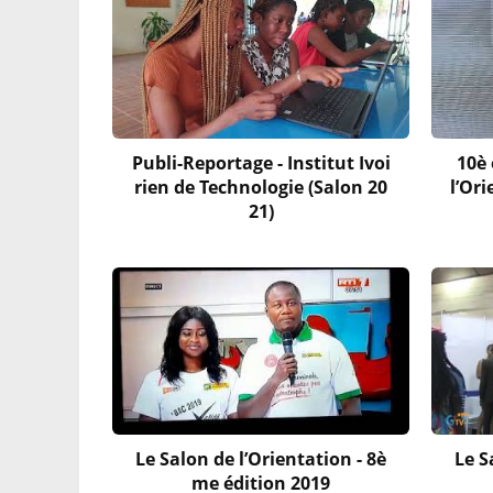
Publi-Reportage - Institut Ivoi
10è 
rien de Technologie (Salon 20
l’Or
21)
Le Salon de l’Orientation - 8è
Le S
me édition 2019