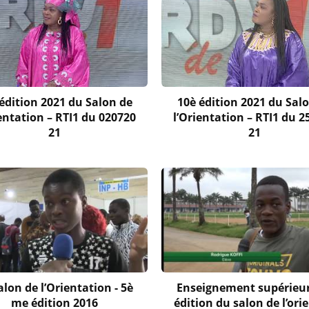
édition 2021 du Salon de
10è édition 2021 du Sal
ientation – RTI1 du 020720
l’Orientation – RTI1 du 2
21
21
alon de l’Orientation - 5è
Enseignement supérieur
me édition 2016
édition du salon de l’ori