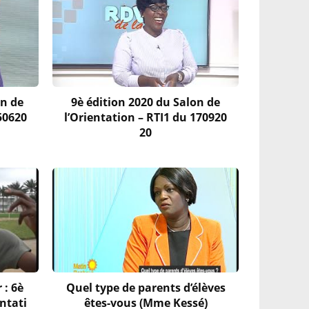
on de
9è édition 2020 du Salon de
50620
l’Orientation – RTI1 du 170920
20
 : 6è
Quel type de parents d’élèves
entati
êtes-vous (Mme Kessé)