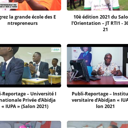
grez la grande école des E
10è édition 2021 du Sal
ntrepreneurs
l’Orientation – JT RTI1 - 
21
i-Reportage – Université I
Publi-Reportage – Institu
nationale Privée d’Abidja
versitaire d’Abidjan « IU
 « IUPA » (Salon 2021)
lon 2021