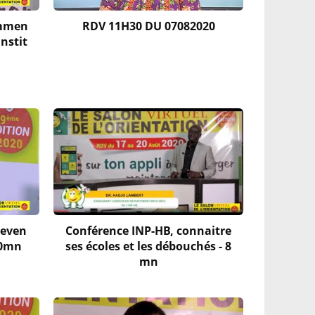
ommen
RDV 11H30 DU 07082020
instit
deven
Conférence INP-HB, connaitre
10mn
ses écoles et les débouchés - 8
mn