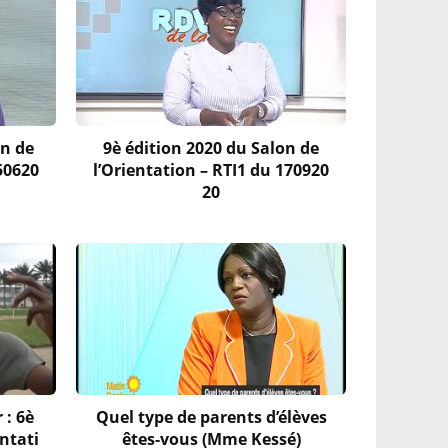
on de
9è édition 2020 du Salon de
50620
l’Orientation – RTI1 du 170920
20
 : 6è
Quel type de parents d’élèves
entati
êtes-vous (Mme Kessé)