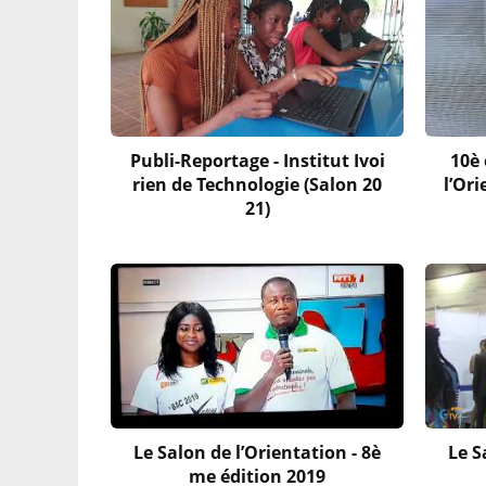
Publi-Reportage - Institut Ivoi
10è 
rien de Technologie (Salon 20
l’Or
21)
Le Salon de l’Orientation - 8è
Le S
me édition 2019