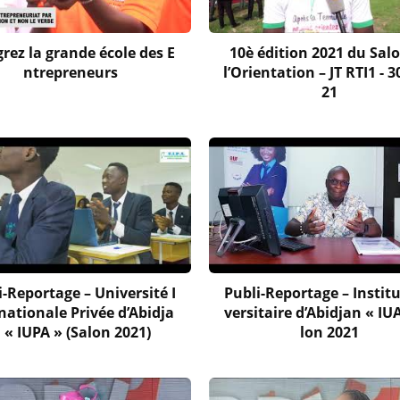
grez la grande école des E
10è édition 2021 du Sal
ntrepreneurs
l’Orientation – JT RTI1 - 
21
i-Reportage – Université I
Publi-Reportage – Institu
nationale Privée d’Abidja
versitaire d’Abidjan « IU
 « IUPA » (Salon 2021)
lon 2021