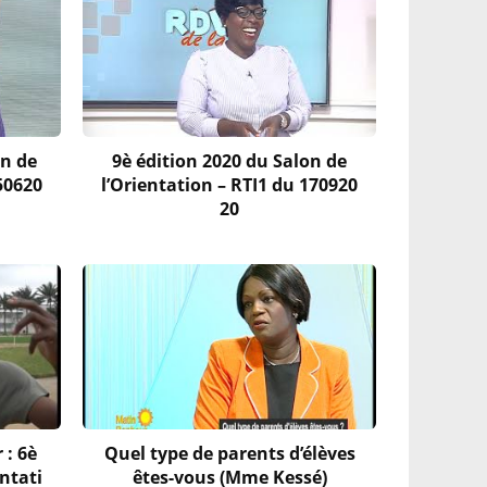
on de
9è édition 2020 du Salon de
50620
l’Orientation – RTI1 du 170920
20
 : 6è
Quel type de parents d’élèves
entati
êtes-vous (Mme Kessé)