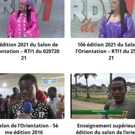
édition 2021 du Salon de
10è édition 2021 du Sal
ientation – RTI1 du 020720
l’Orientation – RTI1 du 2
21
21
alon de l’Orientation - 5è
Enseignement supérieur
me édition 2016
édition du salon de l’ori