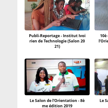
Publi-Reportage - Institut Ivoi
10è 
rien de Technologie (Salon 20
l’Or
21)
Le Salon de l’Orientation - 8è
Le S
me édition 2019