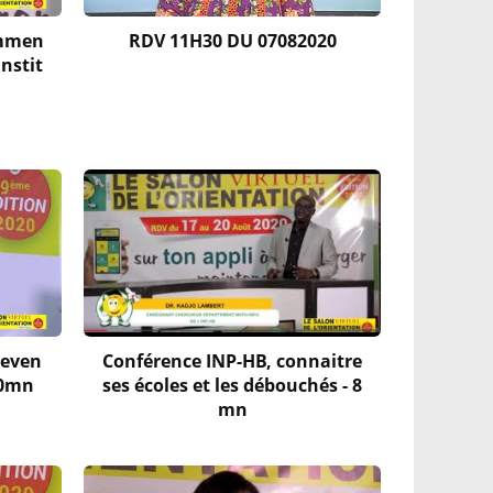
ommen
RDV 11H30 DU 07082020
instit
deven
Conférence INP-HB, connaitre
10mn
ses écoles et les débouchés - 8
mn